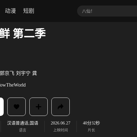
动漫
短剧
鲜 第二季
郭京飞
刘宇宁
龚
owTheWorld
汉语普通话,国语
2026.06.27
40分32秒
语言
上映时间
片长