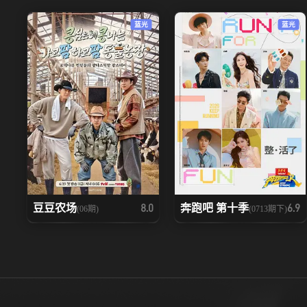
蓝光
蓝光
豆豆农场
奔跑吧 第十季
8.0
6.9
(06期)
(0713期下)