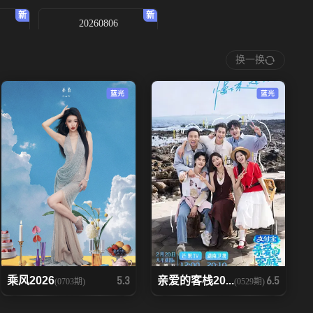
20260806
换一换
蓝光
蓝光
乘风2026
亲爱的客栈20...
5.3
6.5
(0703期)
(0529期)