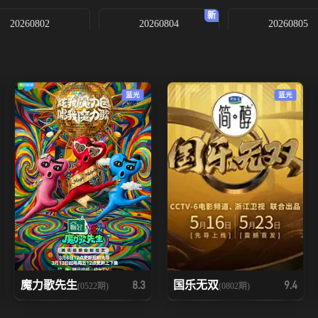
20260802
20260804
20260805
蓝光
蓝光
魔力歌先生
国乐无双
8.3
9.4
(0522期)
(0802期)