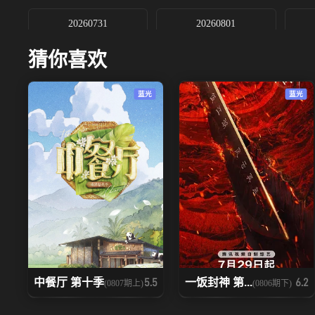
20260731
20260801
猜你喜欢
蓝光
蓝光
中餐厅 第十季
一饭封神 第...
5.5
6.2
(0807期上)
(0806期下)