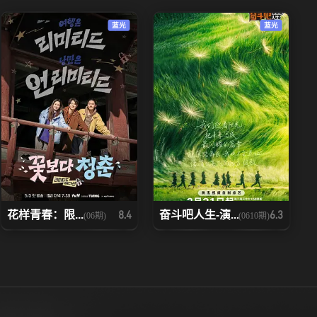
蓝光
蓝光
花样青春：限...
奋斗吧人生-演...
8.4
6.3
(06期)
(0610期)