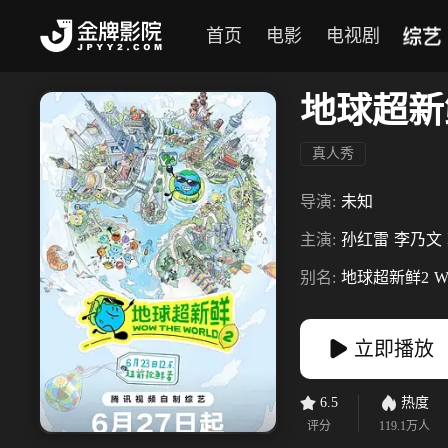
综艺
首页
电影
电视剧
地球超新
真人秀
导演:
未知
主演:
孙红雷
李乃文
别名:
地球超新鲜2
W
立即播放
6.5
热度
评分
119.1万
人