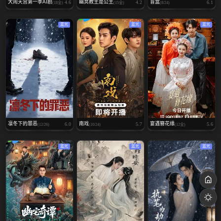
大闹天宫第一季AI剧
幽冥教主是公主
盲盒
4.6
4.2
6.1
(18全)
(15全)
(8/24)
蓝光
蓝光
蓝光
凛冬下的罪恶
南戏
宴遇簪花缘
6.0
5.7
5.6
(12/26)
(10/24)
(12全)
蓝光
蓝光
蓝光