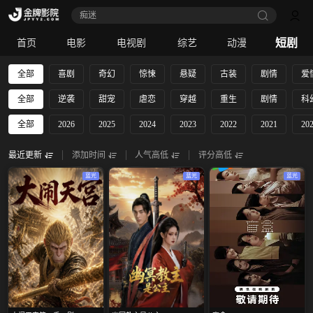
痴迷
短剧
首页
电影
电视剧
综艺
动漫
全部
喜剧
奇幻
惊悚
悬疑
古装
剧情
爱
全部
逆袭
甜宠
虐恋
穿越
重生
剧情
科
全部
2026
2025
2024
2023
2022
2021
20
最近更新
添加时间
人气高低
评分高低
蓝光
蓝光
蓝光