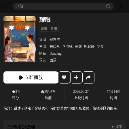
八仙！
耀眼
剧情
爱情
导演：
祝东宁
主演：
关晓彤
李昀锐
高露
鲍起静
毛俊
别名：
Dazzling
语言：
国语
立即播放
2026.05.27
47分14秒
5.9
353.6万
评分
热度
上映时间
时间
简介：
讲述了落难千金晴也和小镇“野草男”邢武互相救赎、破镜重圆的故事。
金牌影院
播放器
排序