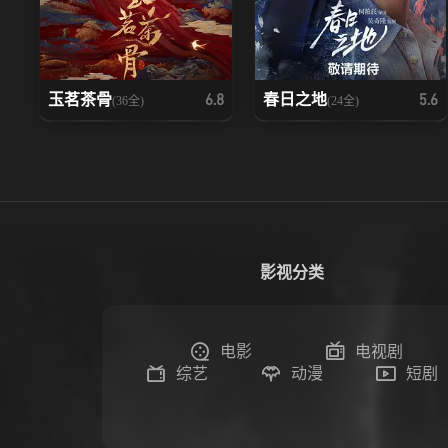
玉茗茶骨
春日之地
6.8
5.6
(36全)
(24全)
影视分类
电影
电视剧
综艺
动漫
短剧