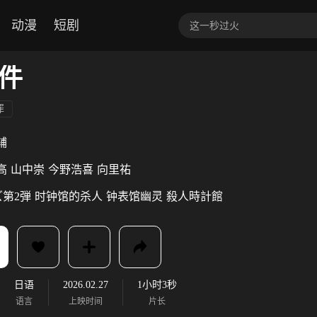
动漫
短剧
件
罪
辅
高
山中崇
今野浩喜
向里祐
第2弾
时钟馆的杀人
钟表馆幽灵
殺人時計館
日语
2026.02.27
1小时3秒
语言
上映时间
片长