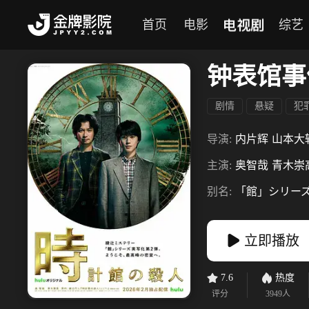
电视剧
首页
电影
综艺
钟表馆事
剧情
悬疑
犯
导演:
内片辉
山本大
主演:
奥智哉
青木崇
别名:
「館」シリーズ
立即播放
7.6
热度
评分
3949
人