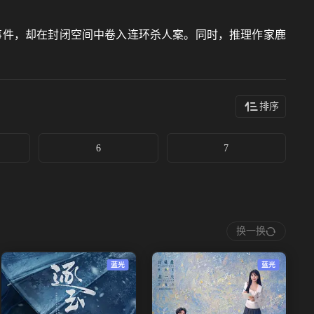
事件，却在封闭空间中卷入连环杀人案。同时，推理作家鹿
排序
6
7
换一换
蓝光
蓝光