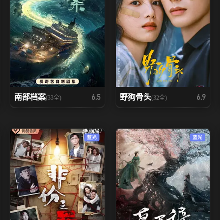
南部档案
野狗骨头
6.5
6.9
(33全)
(32全)
蓝光
蓝光