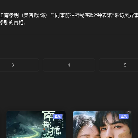
江南孝明（奥智哉 饰）与同事前往神秘宅邸“钟表馆”采访灵异
惨剧的真相。
3
4
5
蓝光
蓝光