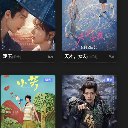
逐玉
天才，女友
6.4
9.6
(40全)
(14/28)
蓝光
蓝光