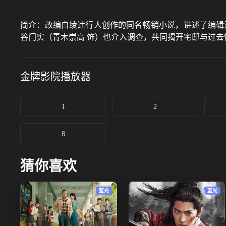
简介：
改编自绫辻行人创作的同名畅销小说，讲述了编辑
谷门实（青木崇高 饰）也介入调查，共同揭开宅邸与过去
金牌影院
播放器
1
2
8
猜你喜欢
蓝光
蓝光