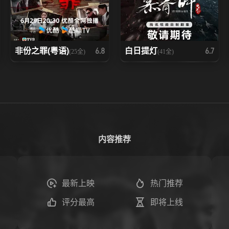
非份之罪(粤语)
白日提灯
6.8
6.7
(25全)
(41全)
内容推荐
最新上映
热门推荐
评分最高
即将上线