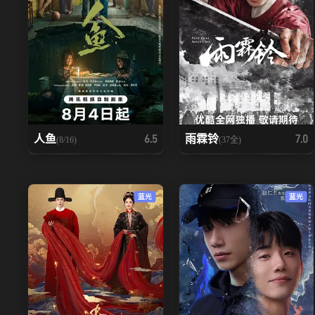
人鱼
雨霖铃
6.5
7.0
(8/16)
(37全)
蓝光
蓝光