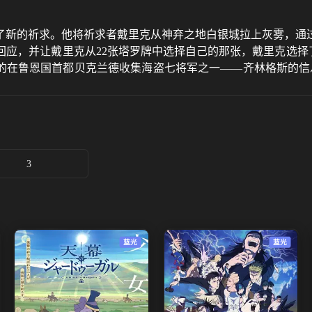
了新的祈求。他将祈求者戴里克从神弃之地白银城拉上灰雾，通
应，并让戴里克从22张塔罗牌中选择自己的那张，戴里克选择了
能的在鲁恩国首都贝克兰德收集海盗七将军之一——齐林格斯的
林格斯。最终，克莱恩找到自己的老师阿兹克，并借他的力量帮
3
蓝光
蓝光