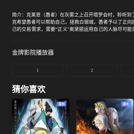
简介：
克莱恩（愚者）在灰雾之上召开塔罗会时，聆听到
克希望愚者可以帮助自己，拯救白银城，愚者予以了正向回
己的交易需求，需要“正义”奥黛丽运用自己的人脉尽可
为此奥黛丽结识了佛尔思、休这二位非凡者，帮助寻找齐
金牌影院
播放器
1
2
猜你喜欢
蓝光
蓝光