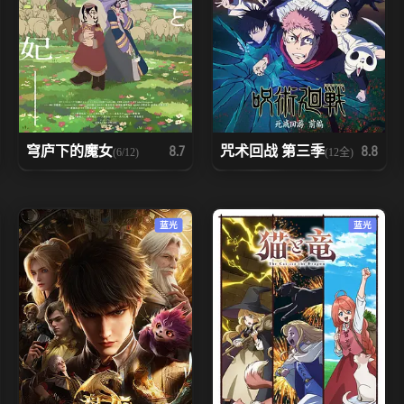
穹庐下的魔女
咒术回战 第三季
8.7
8.8
(6/12)
(12全)
蓝光
蓝光