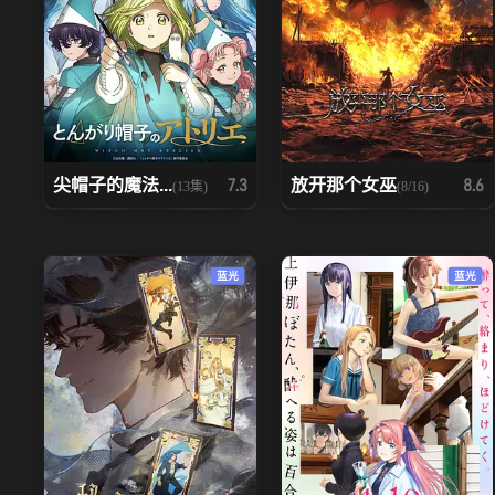
尖帽子的魔法...
放开那个女巫
7.3
8.6
(13集)
(8/16)
蓝光
蓝光