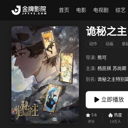
首页
电影
电视剧
综艺
诡秘之主
动作
动画
悬
导演:
熊可
主演:
杨凯祺
苏尚卿
别名:
诡秘之主特别
立即播放
5.6
热度
评分
3.8万
人