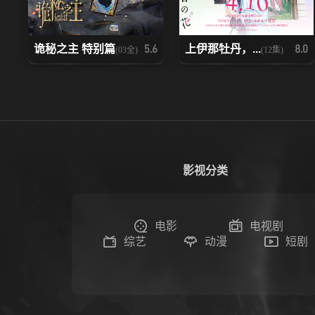
诡秘之主 特别篇
上伊那牡丹，...
5.6
8.0
(03全)
(12集)
影视分类
电影
电视剧
综艺
动漫
短剧