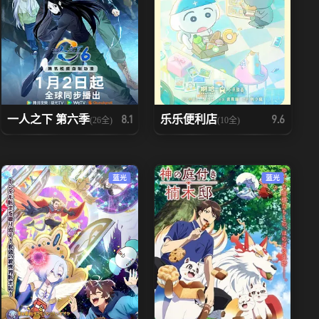
一人之下 第六季
乐乐便利店
8.1
9.6
(26全)
(10全)
蓝光
蓝光