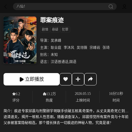
八仙！
罪案痕迹
剧情
悬疑
犯罪
导演：
吴承峰
主演：
耿业庭
李沐风
吴翎薇
宗峰岩
张琦
别名：
未知
语言：
汉语普通话,国语
立即播放
2026.05.15
16分51秒
6.2
13.2万
评分
热度
上映时间
时间
简介：
痕迹专家邱晨与刑警顾宇明联手侦破五桩离奇案件，从丈夫离奇死亡到痕
迹清道夫，揭开一桩桩人性悲剧。随着调查深入，邱晨惊觉所有案件竟与十年前
父亲被害案隐秘相连。那个擅长抹去一切痕迹的神秘人物，究竟是谁?